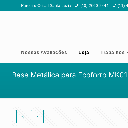
Parceiro Oficial Santa Luzia
(19) 2660-2444
(11) 
Nossas Avaliações
Loja
Trabalhos 
Base Metálica para Ecoforro MK01 