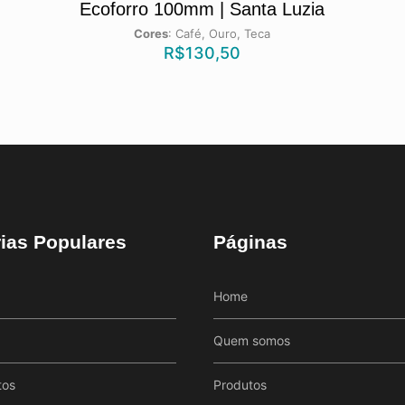
Ecoforro 100mm | Santa Luzia
Cores
:
Café, Ouro, Teca
R$
130,50
ias Populares
Páginas
Home
Quem somos
tos
Produtos