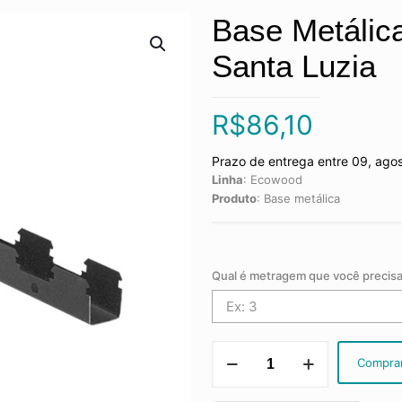
Base Metálic
Santa Luzia
R$
86,10
Prazo de entrega entre 09, ago
Linha
:
Ecowood
Produto
:
Base metálica
Qual é metragem que você precis
Base
Compra
Metálica
para