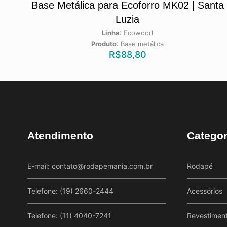
Base Metálica para Ecoforro MK02 | Santa
Luzia
Linha
:
Ecowood
Produto
:
Base metálica
R$
88,80
Atendimento
Categor
E-mail:
contato@rodapemania.com.br
Rodapé
Telefone: (19) 2660-2444
Acessórios
Telefone: (11) 4040-7241
Revestimen