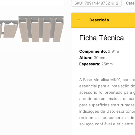
Ecoforro
SKU:
7891444973219-2
Cate
MK01
|
Descrição
Santa
Luzia
quantidade
Ficha Técnica
Comprimento:
2,91m
Altura:
30mm
Espessura:
25mm
A Base Metálica MK01, com a
essencial para a instalação
acessório foi projetado para g
atendendo aos mais altos pad
para superfícies estruturadas
Indicações de Uso: escritóri
residenciais ou comerciais, 
solução confiável e eficiente