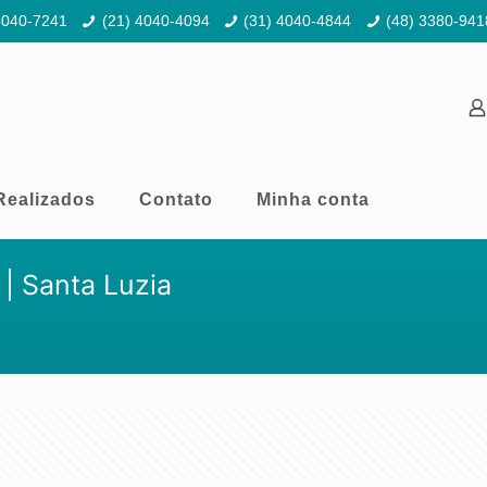
4040-7241
(21) 4040-4094
(31) 4040-4844
(48) 3380-941
Realizados
Contato
Minha conta
| Santa Luzia