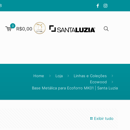
8
0
R$0,00
Home
Loja
Linhas e Coleções
Ecowood
Base Metálica para Ecoforro MK01 | Santa Luzia
Exibir tudo