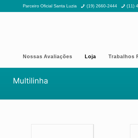
Parceiro Oficial Santa Luzia
(19) 2660-2444
(11) 
Nossas Avaliações
Loja
Trabalhos 
Multilinha