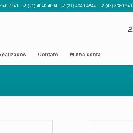
4040-7241
(21) 4040-4094
(31) 4040-4844
(48) 3380-941
Realizados
Contato
Minha conta