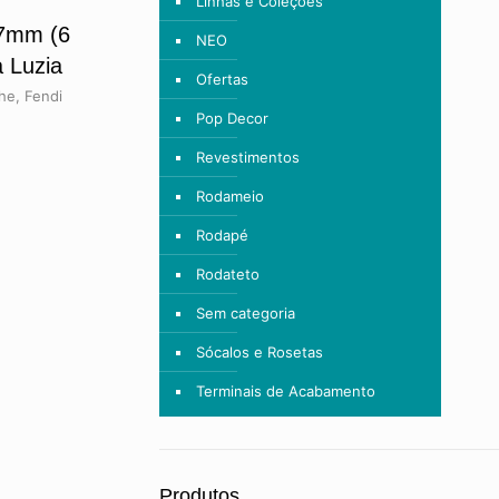
Linhas e Coleções
37mm (6
NEO
a Luzia
Ofertas
he, Fendi
Pop Decor
Revestimentos
Rodameio
Rodapé
Rodateto
Sem categoria
Sócalos e Rosetas
Terminais de Acabamento
Produtos