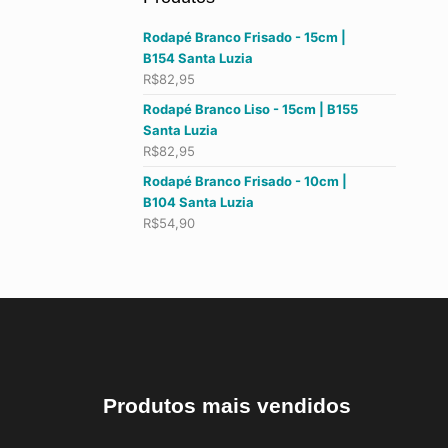
Rodapé Branco Frisado - 15cm |
B154 Santa Luzia
R$
82,95
Rodapé Branco Liso - 15cm | B155
Santa Luzia
R$
82,95
Rodapé Branco Frisado - 10cm |
B104 Santa Luzia
R$
54,90
Produtos mais vendidos