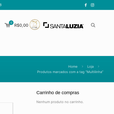
8
0
R$0,00
Home
Loja
Produtos marcados com a tag “Multilinha”
Carrinho de compras
Nenhum produto no carrinho.