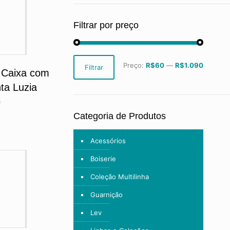
Filtrar por preço
Preço
Preço
Preço:
R$60
—
R$1.090
Filtrar
mínimo
máximo
 Caixa com
ta Luzia
a
Categoria de Produtos
Acessórios
Boiserie
Coleção Multilinha
Guarnição
Lev