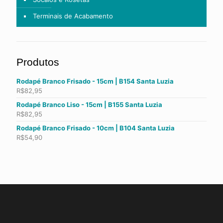
Terminais de Acabamento
Produtos
Rodapé Branco Frisado - 15cm | B154 Santa Luzia
R$
82,95
Rodapé Branco Liso - 15cm | B155 Santa Luzia
R$
82,95
Rodapé Branco Frisado - 10cm | B104 Santa Luzia
R$
54,90