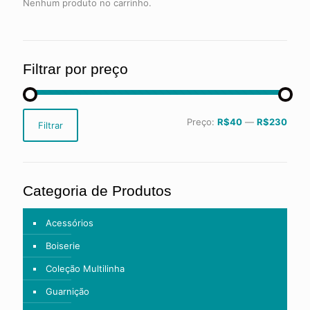
Nenhum produto no carrinho.
Filtrar por preço
Preço
Preço
Preço:
R$40
—
R$230
Filtrar
mínimo
máximo
Categoria de Produtos
Acessórios
Boiserie
Coleção Multilinha
Guarnição