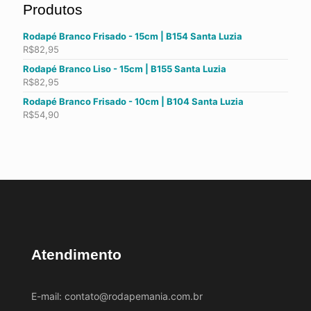
Produtos
Rodapé Branco Frisado - 15cm | B154 Santa Luzia
R$
82,95
Rodapé Branco Liso - 15cm | B155 Santa Luzia
R$
82,95
Rodapé Branco Frisado - 10cm | B104 Santa Luzia
R$
54,90
Atendimento
E-mail:
contato@rodapemania.com.br