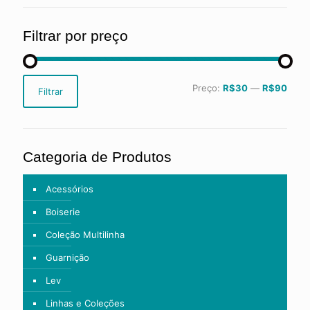
Filtrar por preço
Preço
Preço
Preço:
R$30
—
R$90
Filtrar
mínimo
máximo
Categoria de Produtos
Acessórios
Boiserie
Coleção Multilinha
Guarnição
Lev
Linhas e Coleções