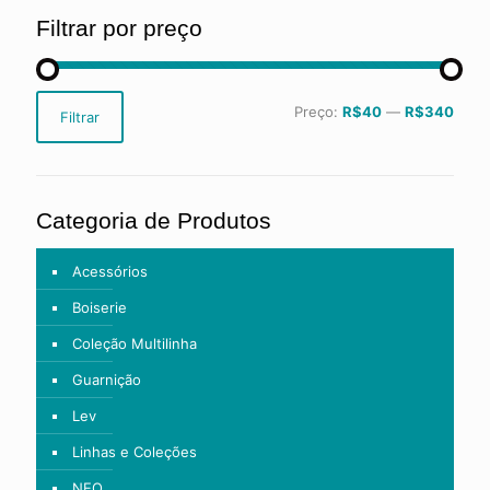
Filtrar por preço
Preço
Preço
Preço:
R$40
—
R$340
Filtrar
mínimo
máximo
Categoria de Produtos
Acessórios
Boiserie
Coleção Multilinha
Guarnição
Lev
Linhas e Coleções
NEO