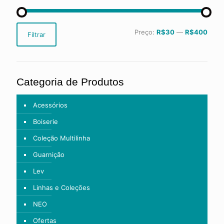
Preço
Preço
Preço:
R$30
—
R$400
Filtrar
mínimo
máximo
Categoria de Produtos
Acessórios
Boiserie
Coleção Multilinha
Guarnição
Lev
Linhas e Coleções
NEO
Ofertas