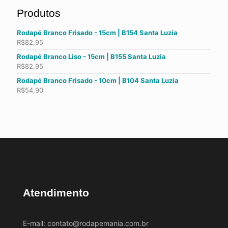
Produtos
Rodapé Branco Frisado - 15cm | B154 Santa Luzia
R$
82,95
Rodapé Branco Liso - 15cm | B155 Santa Luzia
R$
82,95
Rodapé Branco Frisado - 10cm | B104 Santa Luzia
R$
54,90
Atendimento
E-mail:
contato@rodapemania.com.br