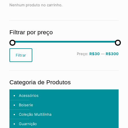
Nenhum produto no carrinho.
Filtrar por preço
Preço
Preço
Preço:
R$30
—
R$300
Filtrar
mínimo
máximo
Categoria de Produtos
Acessórios
Boiserie
Coleção Multilinha
Guarnição