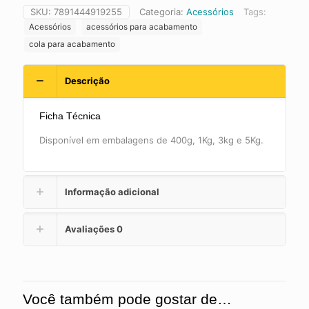
Santa
SKU:
7891444919255
Categoria:
Acessórios
Tags:
Luzia
Acessórios
acessórios para acabamento
quantidade
cola para acabamento
Descrição
Ficha Técnica
Disponível em embalagens de 400g, 1Kg, 3kg e 5Kg.
Informação adicional
Avaliações
0
Você também pode gostar de…