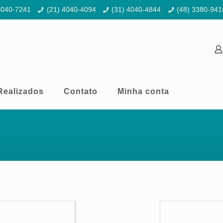
4040-7241
(21) 4040-4094
(31) 4040-4844
(48) 3380-941
Realizados
Contato
Minha conta