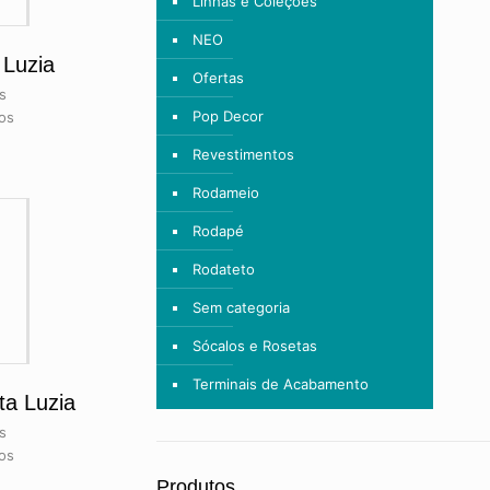
Linhas e Coleções
NEO
 Luzia
Ofertas
s
Pop Decor
os
Revestimentos
Rodameio
Rodapé
Rodateto
Sem categoria
Sócalos e Rosetas
Terminais de Acabamento
ta Luzia
s
os
Produtos