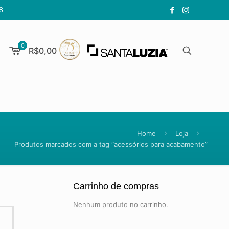
8
0
R$0,00
Home
Loja
Produtos marcados com a tag “acessórios para acabamento”
Carrinho de compras
Nenhum produto no carrinho.