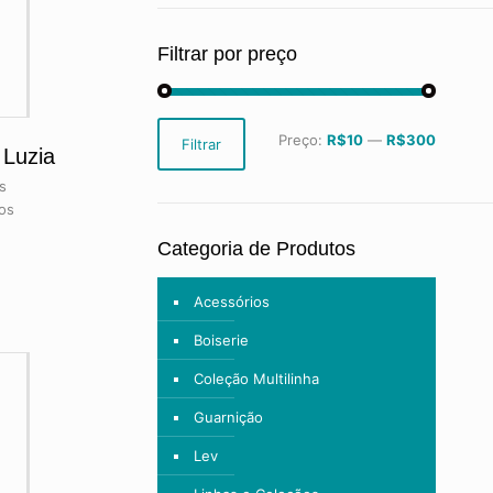
Filtrar por preço
Preço
Preço
Preço:
R$10
—
R$300
Filtrar
mínimo
máximo
 Luzia
s
os
Categoria de Produtos
Acessórios
Boiserie
Coleção Multilinha
Guarnição
Lev