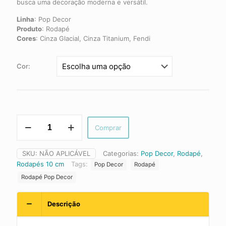
busca uma decoração moderna e versátil.
Linha
:
Pop Decor
Produto
:
Rodapé
Cores
:
Cinza Glacial, Cinza Titanium, Fendi
Cor:
Rodapé
Comprar
Pop
Decor
-
SKU:
NÃO APLICÁVEL
Categorias:
Pop Decor
,
Rodapé
,
10cm
Rodapés 10 cm
Tags:
Pop Decor
Rodapé
|
457
Rodapé Pop Decor
Santa
Luzia
Descrição
quantidade