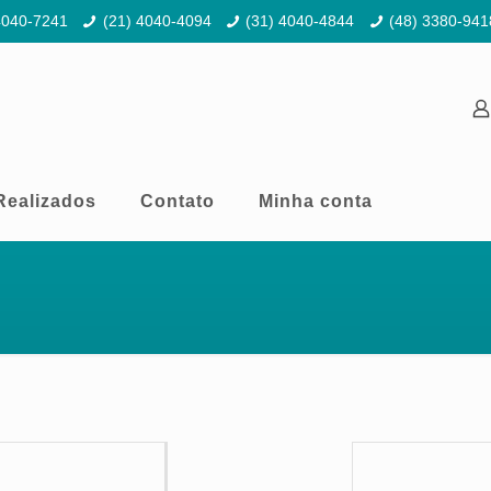
4040-7241
(21) 4040-4094
(31) 4040-4844
(48) 3380-941
Realizados
Contato
Minha conta