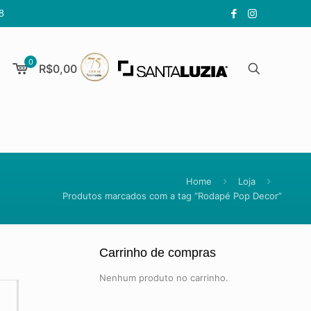
8
0
R$0,00
Home
Loja
Produtos marcados com a tag “Rodapé Pop Decor”
Carrinho de compras
Nenhum produto no carrinho.