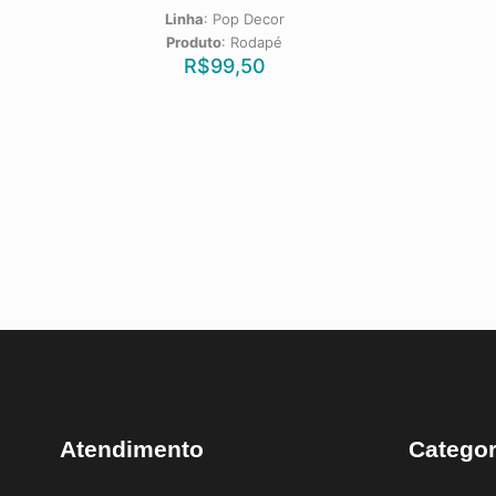
Linha
:
Pop Decor
Produto
:
Rodapé
R$
99,50
Atendimento
Categor