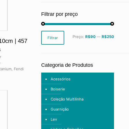
Filtrar por preço
Preço
Preço
Preço:
R$90
—
R$250
Filtrar
mínimo
máximo
10cm | 457
a
r
é
Categoria de Produtos
itanium, Fendi
Acessórios
Boiserie
Coleção Multilinha
Guarnição
Lev