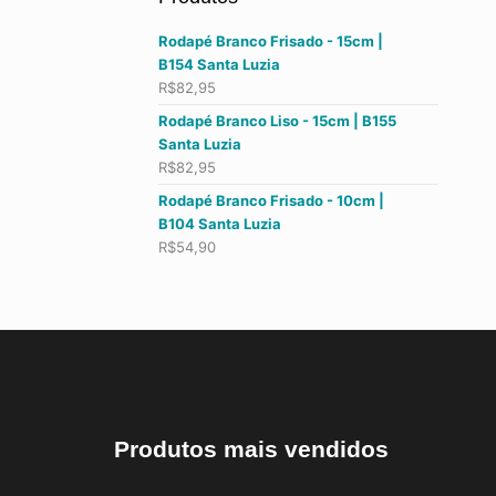
Rodapé Branco Frisado - 15cm |
B154 Santa Luzia
R$
82,95
Rodapé Branco Liso - 15cm | B155
Santa Luzia
R$
82,95
Rodapé Branco Frisado - 10cm |
B104 Santa Luzia
R$
54,90
Produtos mais vendidos