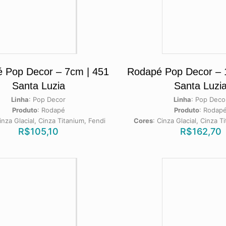
 Pop Decor – 7cm | 451
Rodapé Pop Decor – 
Santa Luzia
Santa Luzi
Linha
:
Pop Decor
Linha
:
Pop Deco
Produto
:
Rodapé
Produto
:
Rodap
inza Glacial, Cinza Titanium, Fendi
Cores
:
Cinza Glacial, Cinza T
R$
105,10
R$
162,70