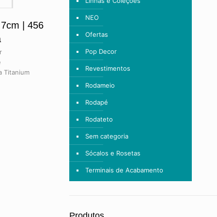
Linhas e Coleções
NEO
7cm | 456
Ofertas
a
Pop Decor
r
é
Revestimentos
za Titanium
Rodameio
Rodapé
Rodateto
Sem categoria
Sócalos e Rosetas
Terminais de Acabamento
Produtos