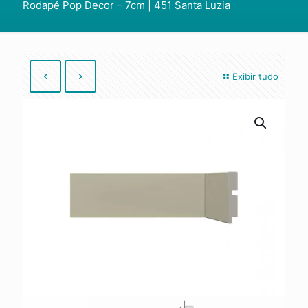
Rodapé Pop Decor – 7cm | 451 Santa Luzia
Exibir tudo