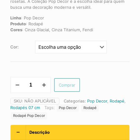
rosetas. A Coleção Pop Decor é a escolha ideal para quem
busca uma decoração moderna e versátil.
Linha
:
Pop Decor
Produto
:
Rodapé
Cores
:
Cinza Glacial, Cinza Titanium, Fendi
Cor:
Rodapé
Comprar
Pop
Decor
–
SKU:
NÃO APLICÁVEL
Categorias:
Pop Decor
,
Rodapé
,
7cm
Rodapés 07 cm
Tags:
Pop Decor
Rodapé
|
451
Rodapé Pop Decor
Santa
Luzia
Descrição
quantidade