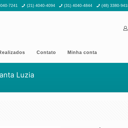
4040-7241
(21) 4040-4094
(31) 4040-4844
(48) 3380-941
Realizados
Contato
Minha conta
anta Luzia