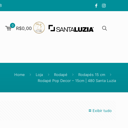
8
0
R$0,00
Home
Loja
Rodapé
Rodapés 15 cm
Rodapé Pop Decor – 15cm | 480 Santa Luzia
Exibir tudo