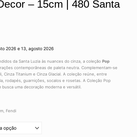
ecor – 15cm | 480 Santa
sto 2026 e 13, agosto 2026
didos da Santa Luzia às nuances do cinza, a coleção
Pop
corações contemporâneas de paleta neutra. Complementam-se
 Cinza Titanium e Cinza Glacial. A coleção reúne, entre
ada, rodapés, guarnições, socalos e rosetas. A Coleção Pop
m busca uma decoração moderna e versátil.
um, Fendi