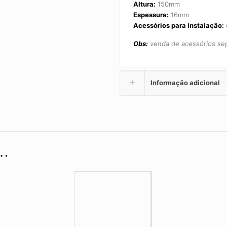
Altura:
150mm
Espessura:
16mm
Acessórios para instalação:
Obs:
venda de acessórios se
Informação adicional
e…