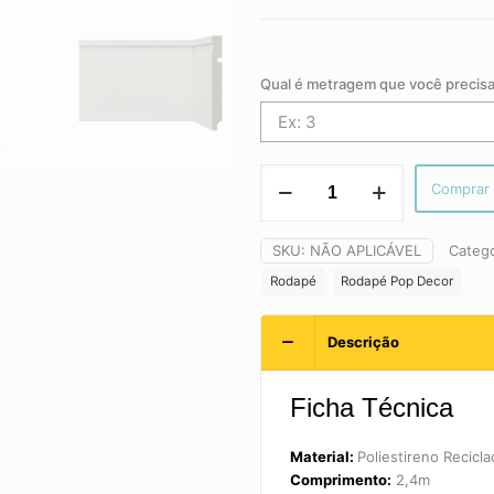
Qual é metragem que você precis
Rodapé
Comprar
Pop
Decor
-
SKU:
NÃO APLICÁVEL
Catego
15cm
Rodapé
Rodapé Pop Decor
|
480
Santa
Descrição
Luzia
quantidade
Ficha Técnica
Material:
Poliestireno Recicl
Comprimento:
2,4m