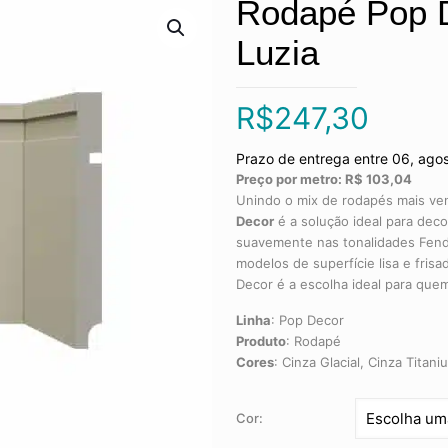
Rodapé Pop D
Luzia
R$
247,30
Prazo de entrega entre 06, ago
Preço por metro: R$ 103,04
Unindo o mix de rodapés mais ven
Decor
é a solução ideal para de
suavemente nas tonalidades Fendi,
modelos de superfície lisa e fris
Decor é a escolha ideal para que
Linha
:
Pop Decor
Produto
:
Rodapé
Cores
:
Cinza Glacial, Cinza Titani
Cor: