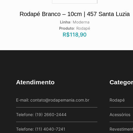
Rodapé Branco – 10cm | 457 Santa Luzia
Linha
:
Moderna
Produto
:
Rodapé
R$
118,90
Atendimento
Categor
E-mail:
contato@rodapemania.com.br
Rodapé
Telefone: (19) 2660-2444
Acessórios
Telefone: (11) 4040-7241
Revestimen