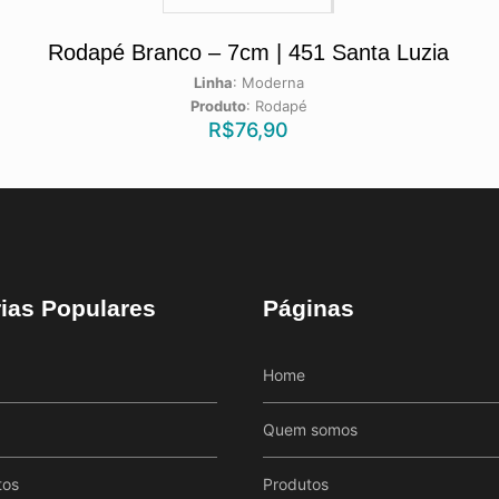
Rodapé Branco – 7cm | 451 Santa Luzia
Linha
:
Moderna
Produto
:
Rodapé
R$
76,90
ias Populares
Páginas
Home
Quem somos
tos
Produtos