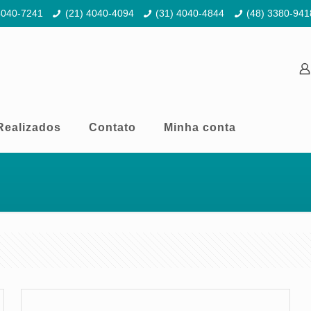
4040-7241
(21) 4040-4094
(31) 4040-4844
(48) 3380-941
Realizados
Contato
Minha conta