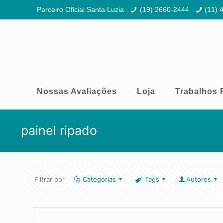
Parceiro Oficial Santa Luzia
(19) 2660-2444
(11) 
Nossas Avaliações
Loja
Trabalhos 
painel ripado
Filtrar por
Categorias
Tags
Autores