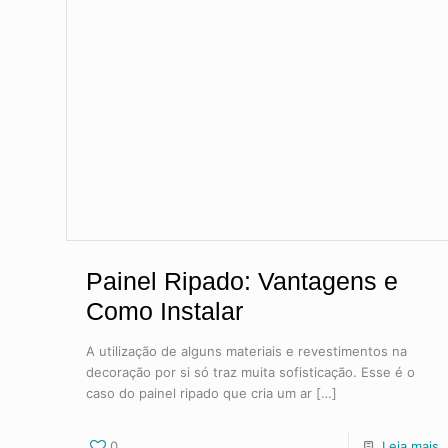
Painel Ripado: Vantagens e
Como Instalar
A utilização de alguns materiais e revestimentos na
decoração por si só traz muita sofisticação. Esse é o
caso do painel ripado que cria um ar
[…]
0
Leia mais