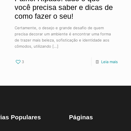
você precisa saber e dicas de
como fazer o seu!
Certamente, o desejo e grande desafio de quem
precisa decorar um ambiente é encontrar uma forma
de trazer mais beleza, sofisticação e identidade aos
cômodos, utilizando
[…]
3
Leia mais
ias Populares
Páginas