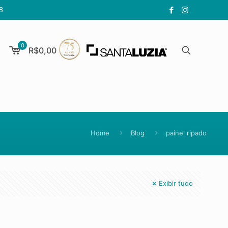
8
0
R$0,00
Home
Blog
painel ripado
Exibir tudo