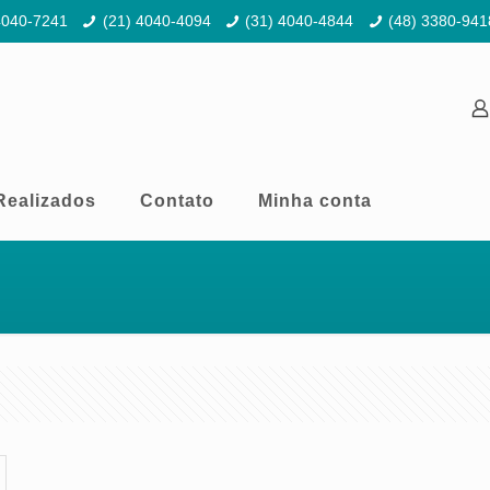
4040-7241
(21) 4040-4094
(31) 4040-4844
(48) 3380-941
Realizados
Contato
Minha conta