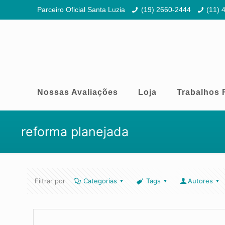
Parceiro Oficial Santa Luzia
(19) 2660-2444
(11) 
Nossas Avaliações
Loja
Trabalhos 
reforma planejada
Filtrar por
Categorias
Tags
Autores