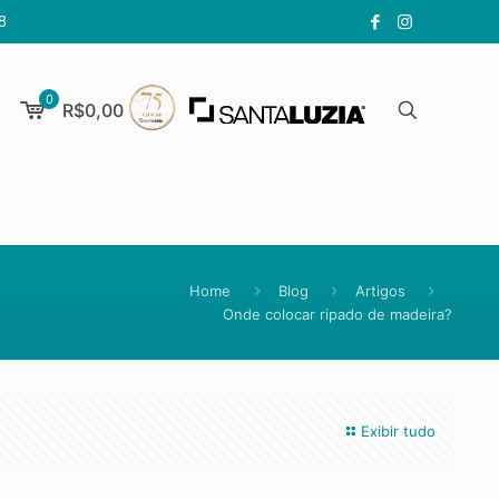
8
0
R$0,00
Home
Blog
Artigos
Onde colocar ripado de madeira?
Exibir tudo